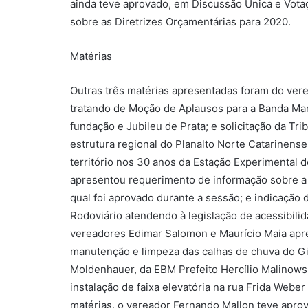
ainda teve aprovado, em Discussão Única e Votaç
sobre as Diretrizes Orçamentárias para 2020.
Matérias
Outras três matérias apresentadas foram do ver
tratando de Moção de Aplausos para a Banda Mar
fundação e Jubileu de Prata; e solicitação da Tr
estrutura regional do Planalto Norte Catarinense
território nos 30 anos da Estação Experimental 
apresentou requerimento de informação sobre a B
qual foi aprovado durante a sessão; e indicação
Rodoviário atendendo à legislação de acessibili
vereadores Edimar Salomon e Maurício Maia apre
manutenção e limpeza das calhas de chuva do Gi
Moldenhauer, da EBM Prefeito Hercílio Malinowsk
instalação de faixa elevatória na rua Frida Webe
matérias, o vereador Fernando Mallon teve apro