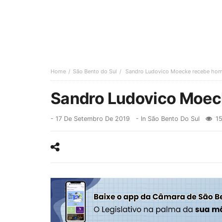
Home
São Bento do Sul
Sandro Ludovico Moecke recebe h
Sandro Ludovico Moe
-
17 De Setembro De 2019
- In
São Bento Do Sul
15