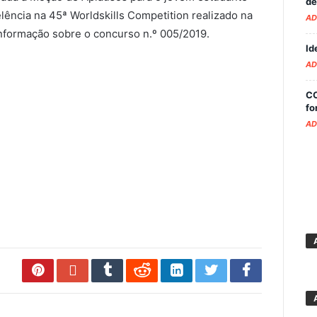
de
lência na 45ª Worldskills Competition realizado na
AD
nformação sobre o concurso n.º 005/2019.
Id
AD
CO
fo
AD