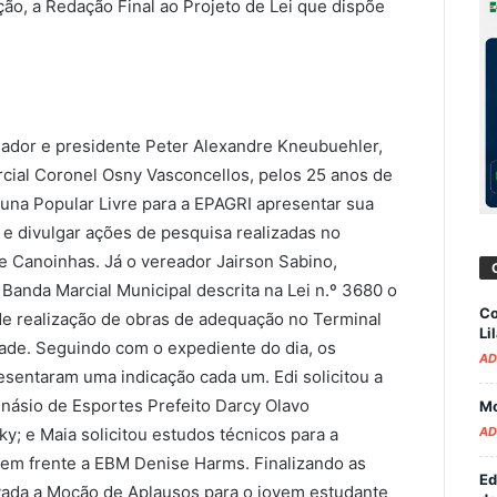
ão, a Redação Final ao Projeto de Lei que dispõe
eador e presidente Peter Alexandre Kneubuehler,
cial Coronel Osny Vasconcellos, pelos 25 anos de
ibuna Popular Livre para a EPAGRI apresentar sua
 e divulgar ações de pesquisa realizadas no
de Canoinhas. Já o vereador Jairson Sabino,
anda Marcial Municipal descrita na Lei n.º 3680 o
Co
 de realização de obras de adequação no Terminal
Li
dade. Seguindo com o expediente do dia, os
AD
sentaram uma indicação cada um. Edi solicitou a
násio de Esportes Prefeito Darcy Olavo
Mo
AD
y; e Maia solicitou estudos técnicos para a
r em frente a EBM Denise Harms. Finalizando as
Ed
vada a Moção de Aplausos para o jovem estudante