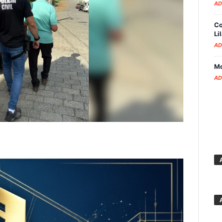
AD
Co
Li
AD
Mo
AD