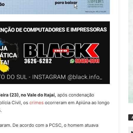
ra (23), no Vale do Itajaí,
após condenação
lícia Civil, os
crimes
ocorreram em Apiúna ao longo
.
eçaram. De acordo com a PCSC, o homem atuava