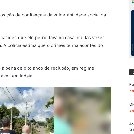
osição de confiança e da vulnerabilidade social da
ocasiões que ele pernoitava na casa, muitas vezes
 A polícia estima que o crimes tenha acontecido
o à pena de oito anos de reclusão, em regime
vel, em Indaial.
Fa
AD
Ci
AD
Jo
tr