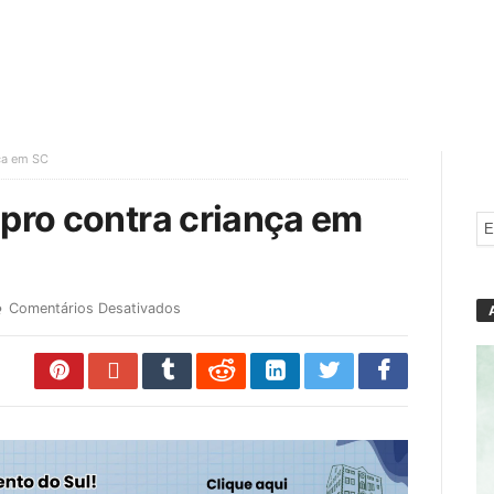
nça em SC
upro contra criança em
Comentários Desativados