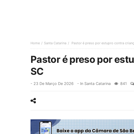
Home
Santa Catarina
Pastor é preso por estupro contra cria
Pastor é preso por est
SC
-
23 De Março De 2026
- In
Santa Catarina
841