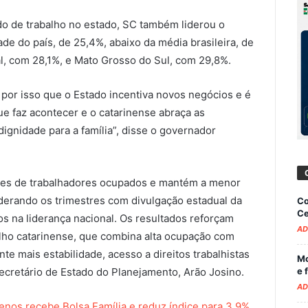
o de trabalho no estado, SC também liderou o
de do país, de 25,4%, abaixo da média brasileira, de
l, com 28,1%, e Mato Grosso do Sul, com 29,8%.
É por isso que o Estado incentiva novos negócios e é
e faz acontecer e o catarinense abraça as
dignidade para a família”, disse o governador
hões de trabalhadores ocupados e mantém a menor
derando os trimestres com divulgação estadual da
Co
Ce
s na liderança nacional. Os resultados reforçam
AD
alho catarinense, que combina alta ocupação com
nte mais estabilidade, acesso a direitos trabalhistas
Mo
e 
secretário de Estado do Planejamento, Arão Josino.
AD
enos recebe Bolsa Família e reduz índice para 3,9%