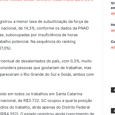
Vi
em
AD
gistrou a menor taxa de subutilização da força de
Ho
a nacional, de 14,3%, conforme os dados da PNAD
AD
s, subocupadas por insuficiência de horas
abalho potencial. Na sequência do ranking
Co
AD
(7,0%).
rcentual de desalentados do país, com 0,3%, muito
considera pessoas que gostariam de trabalhar, mas
apareceram o Rio Grande do Sul e Goiás, ambos com
ido em todos os trabalhos em Santa Catarina
 nacional, de R$3.722. SC ocupou a quarta posição
ios do trabalho, atrás apenas do Distrito Federal
 (R$4.352). O estado registrou ainda crescimento de