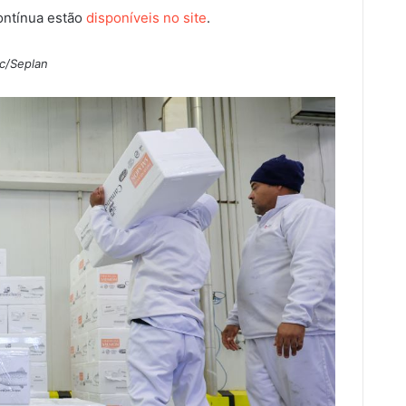
ontínua estão
disponíveis no site
.
c/Seplan