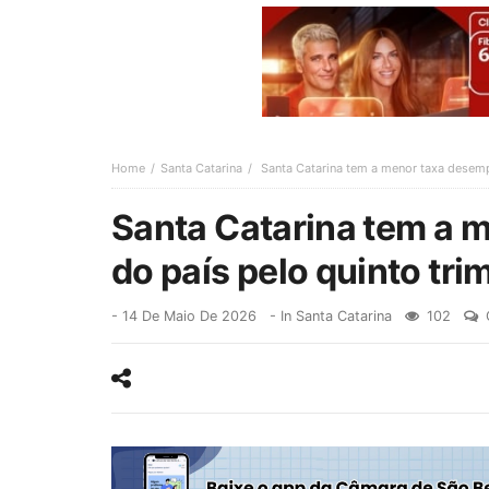
Home
Santa Catarina
Santa Catarina tem a menor taxa desemp
Santa Catarina tem a 
do país pelo quinto tr
-
14 De Maio De 2026
- In
Santa Catarina
102