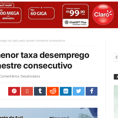
rego do país pelo quinto trimestre consecutivo
menor taxa desemprego
imestre consecutivo
Comentários Desativados