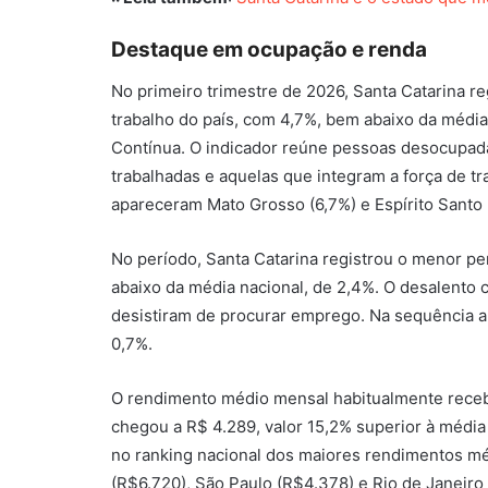
Destaque em ocupação e renda
No primeiro trimestre de 2026, Santa Catarina re
trabalho do país, com 4,7%, bem abaixo da médi
Contínua. O indicador reúne pessoas desocupada
trabalhadas e aquelas que integram a força de tr
apareceram Mato Grosso (6,7%) e Espírito Santo 
No período, Santa Catarina registrou o menor pe
abaixo da média nacional, de 2,4%. O desalento 
desistiram de procurar emprego. Na sequência 
0,7%.
O rendimento médio mensal habitualmente receb
chegou a R$ 4.289, valor 15,2% superior à média
no ranking nacional dos maiores rendimentos méd
(R$6.720), São Paulo (R$4.378) e Rio de Janeiro