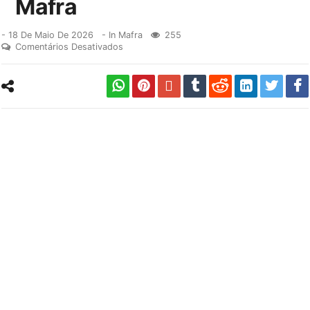
Mafra
-
18 De Maio De 2026
- In
Mafra
255
Comentários Desativados