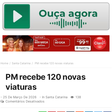
Home
Santa Catarina
PM recebe 120 novas viaturas
PM recebe 120 novas
viaturas
-
25 De Março De 2026
- In
Santa Catarina
138
Comentários Desativados