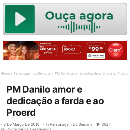
Home
Personagem da Semana
PM Danilo amor e dedicação a farda e ao Proerd
PM Danilo amor e
dedicação a farda e ao
Proerd
-
3 De Março De 2018
- In
Personagem Da Semana
3624
Comentários Desativados