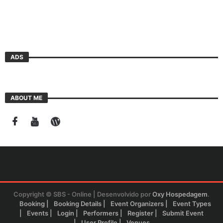
ADS
ABOUT ME
Copyright © SBS - Online | Desenvolvido por
Oxy Hospedagem
.
Booking
Booking Details
Event Organizers
Event Types
Events
Login
Performers
Register
Submit Event
User Profile
Venues