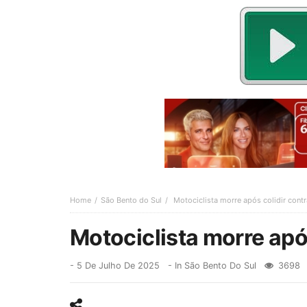
Home
São Bento do Sul
Motociclista morre após colidir cont
Motociclista morre apó
-
5 De Julho De 2025
- In
São Bento Do Sul
3698