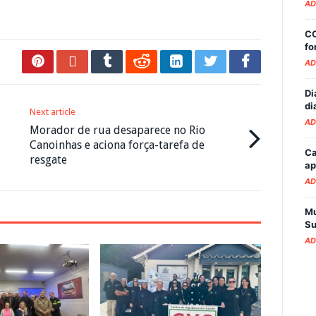
AD
CO
fo
AD
Di
di
Next article
AD
Morador de rua desaparece no Rio
Canoinhas e aciona força-tarefa de
Ca
resgate
ap
AD
Mu
Su
AD