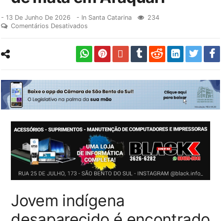
-
13 De Junho De 2026
- In
Santa Catarina
234
Comentários Desativados
Jovem indígena
desaparecido é encontrado