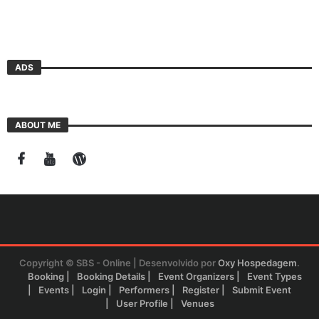
ADS
ABOUT ME
Copyright © SBS - Online | Desenvolvido por
Oxy Hospedagem
.
Booking
Booking Details
Event Organizers
Event Types
Events
Login
Performers
Register
Submit Event
User Profile
Venues