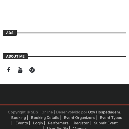
ADS
ABOUT ME
Copyright © SBS - Online | Desenvolvido por
Oxy Hospedagem
.
Booking
Booking Details
Event Organizers
Event Types
Events
Login
Performers
Register
Submit Event
User Profile
Venues