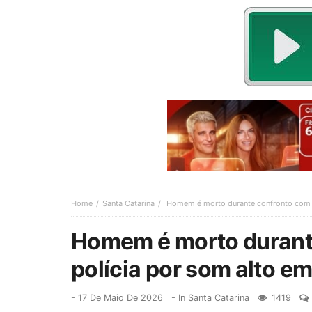
Home
Santa Catarina
Homem é morto durante confronto com a
Homem é morto durant
polícia por som alto e
-
17 De Maio De 2026
- In
Santa Catarina
1419