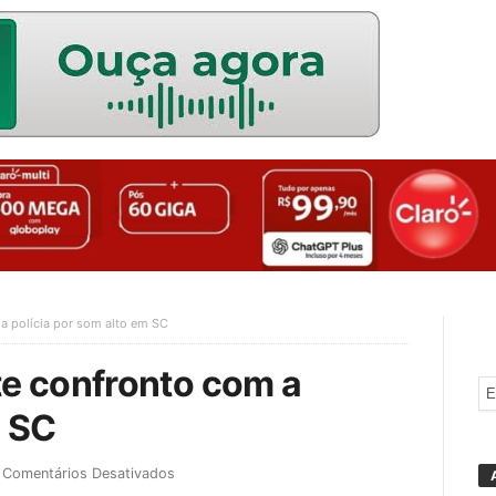
 polícia por som alto em SC
e confronto com a
m SC
Comentários Desativados