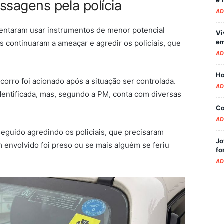
ssagens pela polícia
AD
s tentaram usar instrumentos de menor potencial
Vi
em
s continuaram a ameaçar e agredir os policiais, que
AD
Ho
rro foi acionado após a situação ser controlada.
AD
 identificada, mas, segundo a PM, conta com diversas
Co
AD
eguido agredindo os policiais, que precisaram
Jo
 envolvido foi preso ou se mais alguém se feriu
fo
AD