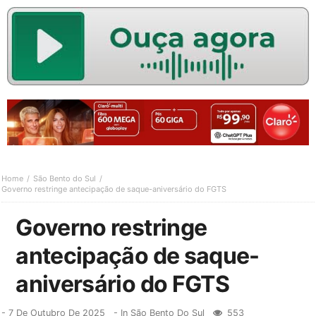
Home
São Bento do Sul
Governo restringe antecipação de saque-aniversário do FGTS
Governo restringe
antecipação de saque-
aniversário do FGTS
-
7 De Outubro De 2025
- In
São Bento Do Sul
553