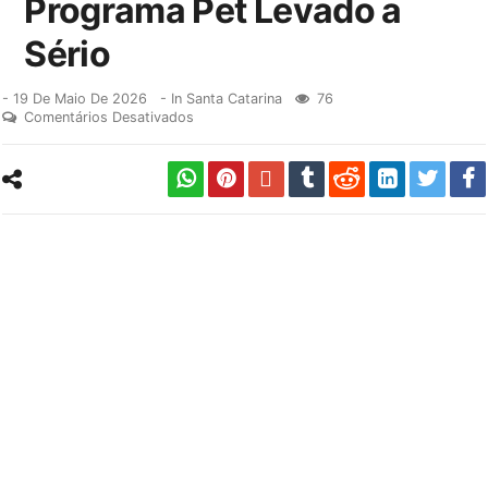
Programa Pet Levado a
Sério
-
19 De Maio De 2026
- In
Santa Catarina
76
Comentários Desativados