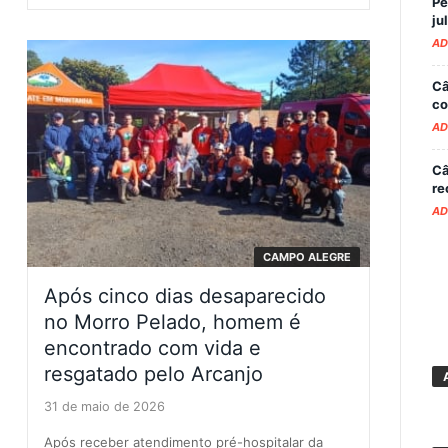
Pe
ju
AD
Câ
co
AD
Câ
re
AD
CAMPO ALEGRE
Após cinco dias desaparecido
no Morro Pelado, homem é
encontrado com vida e
resgatado pelo Arcanjo
31 de maio de 2026
Após receber atendimento pré-hospitalar da