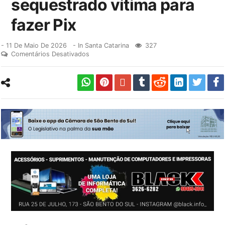
sequestrado vítima para
fazer Pix
-
11 De Maio De 2026
- In
Santa Catarina
327
Comentários Desativados