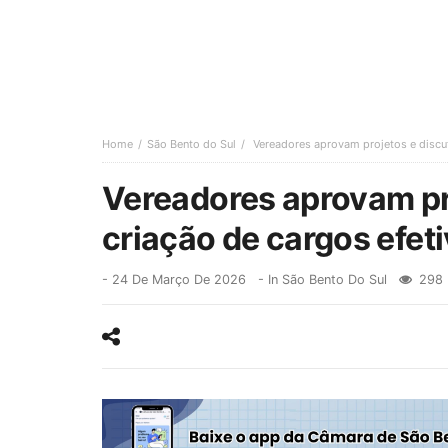
Home
São Bento do Sul
Vereadores aprovam projetos e discu
Vereadores aprovam pr
criação de cargos efet
-
24 De Março De 2026
- In
São Bento Do Sul
298