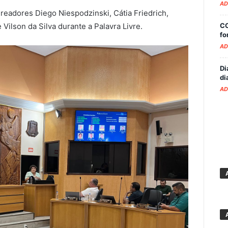
AD
readores Diego Niespodzinski, Cátia Friedrich,
CO
 Vilson da Silva durante a Palavra Livre.
fo
AD
Di
di
AD