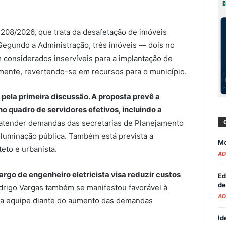
 208/2026, que trata da desafetação de imóveis
Segundo a Administração, três imóveis — dois no
m considerados inservíveis para a implantação de
amente, revertendo-se em recursos para o município.
 pela primeira discussão. A proposta prevê a
o quadro de servidores efetivos, incluindo a
a atender demandas das secretarias de Planejamento
iluminação pública. Também está prevista a
Mo
teto e urbanista.
AD
rgo de engenheiro eletricista visa reduzir custos
Ed
de
drigo Vargas
também se manifestou favorável à
AD
r a equipe diante do aumento das demandas
Id