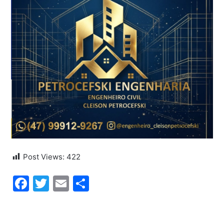
Post Views:
422
Facebook
Twitter
Email
Share