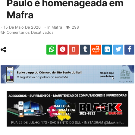
Paulo é homenageada em
Mafra
-
15 De Maio De 2026
- In
Mafra
298
Comentários Desativados