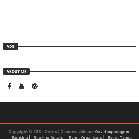
ADS
ABOUT ME
Copyright © SBS - Online | Desenvolvido por
Oxy Hospedagem
.
Booking
Booking Details
Event Organizers
Event Types