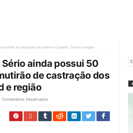
 mutirão de castração dos bairros Cruzeiro, Oxford e região
 Sério ainda possui 50
mutirão de castração dos
d e região
Comentários Desativados