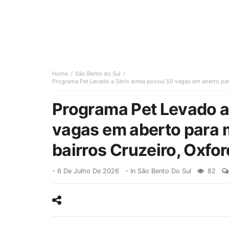
Home
São Bento do Sul
Programa Pet Levado a Sério ainda possui 50 vagas em aberto para
Programa Pet Levado a
vagas em aberto para 
bairros Cruzeiro, Oxfor
-
6 De Julho De 2026
- In
São Bento Do Sul
82