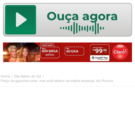
Home
São Bento do Sul
Preço da gasolina sobe, mas está abaixo da média estadual, diz Procon