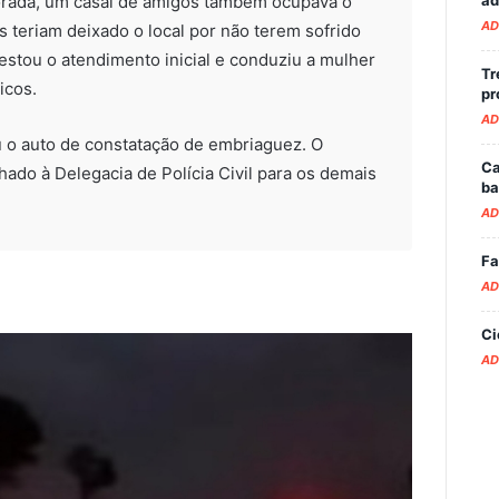
orada, um casal de amigos também ocupava o
AD
 teriam deixado o local por não terem sofrido
estou o atendimento inicial e conduziu a mulher
Tr
icos.
pr
AD
rou o auto de constatação de embriaguez. O
Ca
do à Delegacia de Polícia Civil para os demais
ba
AD
Fa
AD
Ci
AD