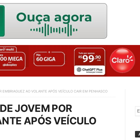
OR EMBRIAGUEZ AO VOLANTE APÓS VEÍCULO CAIR EM PENHASCO
NDE JOVEM POR
ANTE APÓS VEÍCULO