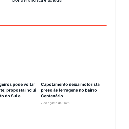
Dona Francisca é adiada
eiros pode voltar
Capotamento deixa motorista
te; proposta inclui
preso às ferragens no bairro
to do Sul e
Centenário
7 de agosto de 2026