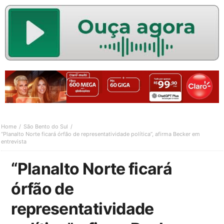
Home
São Bento do Sul
“Planalto Norte ficará órfão de representatividade política”, afirma Becker em
entrevista
“Planalto Norte ficará
órfão de
representatividade