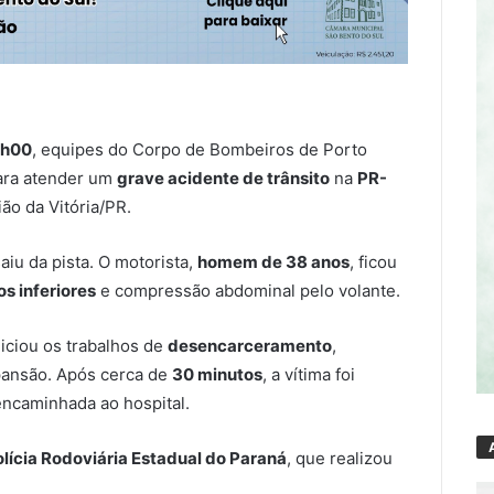
1h00
, equipes do Corpo de Bombeiros de Porto
ara atender um
grave acidente de trânsito
na
PR-
ão da Vitória/PR.
aiu da pista. O motorista,
homem de 38 anos
, ficou
s inferiores
e compressão abdominal pelo volante.
niciou os trabalhos de
desencarceramento
,
xpansão. Após cerca de
30 minutos
, a vítima foi
encaminhada ao hospital.
lícia Rodoviária Estadual do Paraná
, que realizou