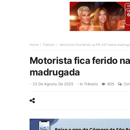
Home
Trânsito
Motorista fica ferido na PR-447 nesta madrug
Motorista fica ferido 
madrugada
-
23 De Agosto De 2025
- In
Trânsito
805
Com