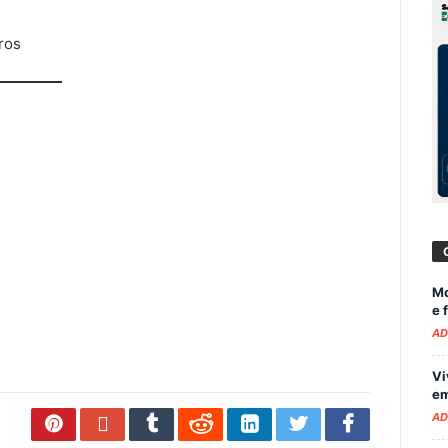
ros
Mo
e 
AD
Vi
em
AD