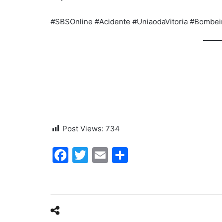
#SBSOnline #Acidente #UniaodaVitoria #Bombei
Post Views:
734
Facebook
Twitter
Email
Share