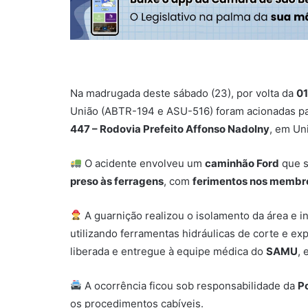
Na madrugada deste sábado (23), por volta da
0
União (ABTR-194 e ASU-516) foram acionadas p
447 – Rodovia Prefeito Affonso Nadolny
, em Uni
O acidente envolveu um
caminhão Ford
que s
preso às ferragens
, com
ferimentos nos membro
A guarnição realizou o isolamento da área e i
utilizando ferramentas hidráulicas de corte e e
liberada e entregue à equipe médica do
SAMU
, 
A ocorrência ficou sob responsabilidade da
Po
os procedimentos cabíveis.