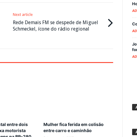
Ho
AD
Next article
Rede Demais FM se despede de Miguel
Co
Schmeckel, ícone do rádio regional
AD
Jo
fo
AD
tal entre dois
Mulher fica ferida em colisão
xa motorista
entre carro e caminhão
agens na BR-280