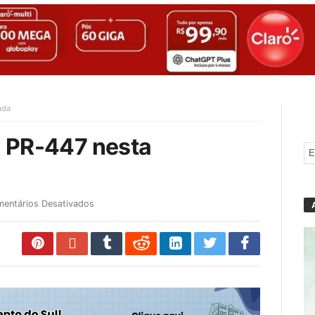
ada
na PR-447 nesta
entários Desativados