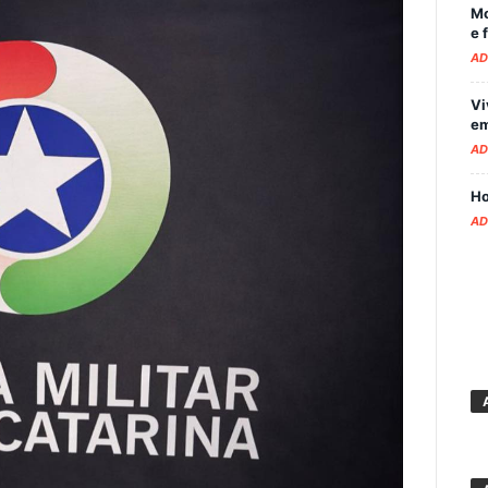
Mo
e 
AD
Vi
em
AD
Ho
AD