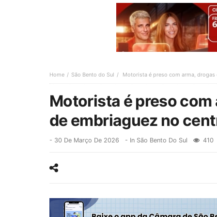
Home
São Bento do Sul
Motorista é preso com arma, drogas 
Motorista é preso com 
de embriaguez no cent
-
30 De Março De 2026
- In
São Bento Do Sul
410