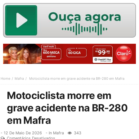
Home
Mafra
Motociclista morre em grave acidente na BR-280 em Mafra
Motociclista morre em
grave acidente na BR-280
em Mafra
-
12 De Maio De 2026
- In
Mafra
343
Comentários Desativados