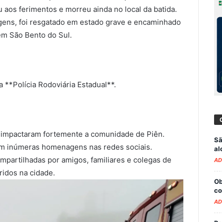
u aos ferimentos e morreu ainda no local da batida.
agens, foi resgatado em estado grave e encaminhado
em São Bento do Sul.
 **Polícia Rodoviária Estadual**.
ho impactaram fortemente a comunidade de Piên.
Sã
m inúmeras homenagens nas redes sociais.
al
partilhadas por amigos, familiares e colegas de
AD
ridos na cidade.
Ob
co
AD