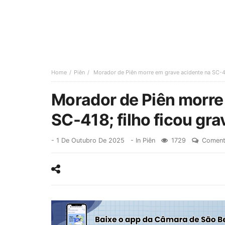
Home
Piên
Morador de Piên morre em grave acidente na SC-41
Morador de Piên morre
SC-418; filho ficou gr
-
1 De Outubro De 2025
- In
Piên
1729
Coment