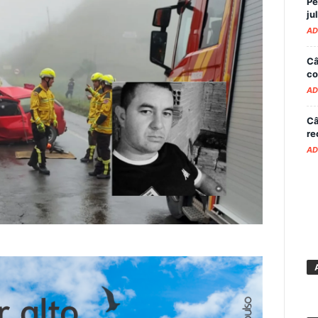
Pe
ju
AD
Câ
co
AD
Câ
re
AD