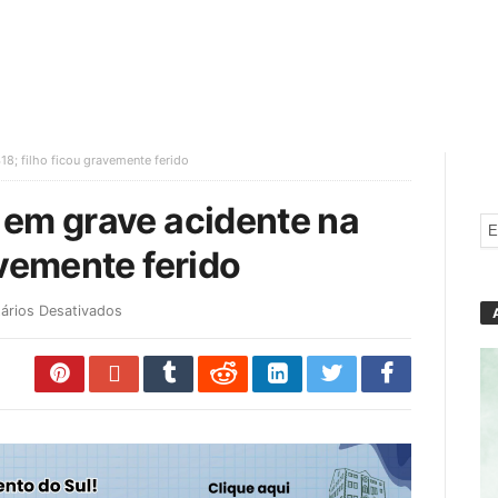
8; filho ficou gravemente ferido
 em grave acidente na
avemente ferido
ários Desativados