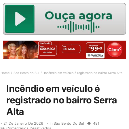
Home
São Bento do Sul
Incêndio em veículo é registrado no bairro Serra Alta
Incêndio em veículo é
registrado no bairro Serra
Alta
-
21 De Janeiro De 2026
- In
São Bento Do Sul
481
Comentários Desativados