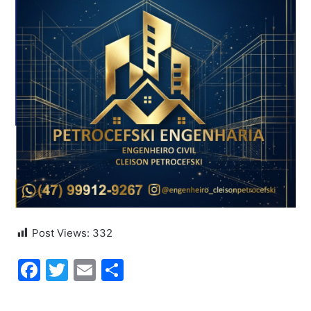
Post Views:
332
Facebook
Twitter
Email
Share