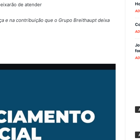
Ho
deixarão de atender
AD
a e na contribuição que o Grupo Breithaupt deixa
Co
AD
Jo
fo
AD