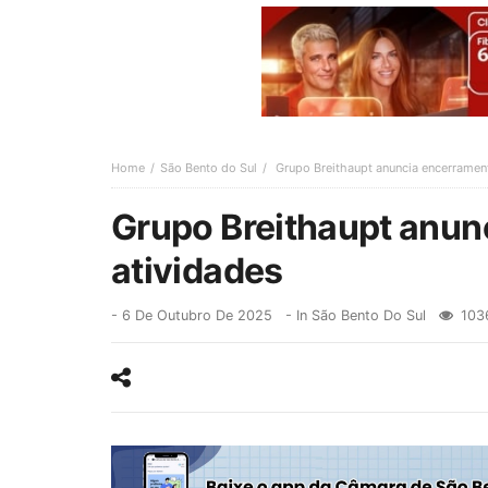
Home
São Bento do Sul
Grupo Breithaupt anuncia encerramen
Grupo Breithaupt anun
atividades
-
6 De Outubro De 2025
- In
São Bento Do Sul
103