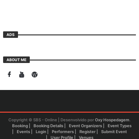
ADS
ABOUT ME
Copyright © SBS - Online | Desenvolvido por
Oxy Hospedagem
.
Booking
Booking Details
Event Organizers
Event Types
Events
Login
Performers
Register
Submit Event
User Profile
Venues