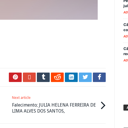
Pe
ju
AD
Câ
co
AD
Câ
re
AD
Next article
Falecimento; JULIA HELENA FERREIRA DE
LIMA ALVES DOS SANTOS,