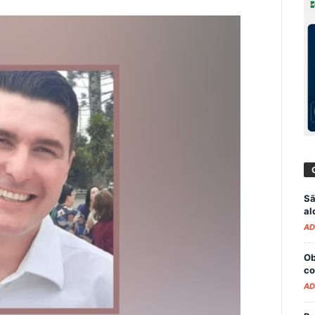
Sã
al
AD
Ob
co
AD