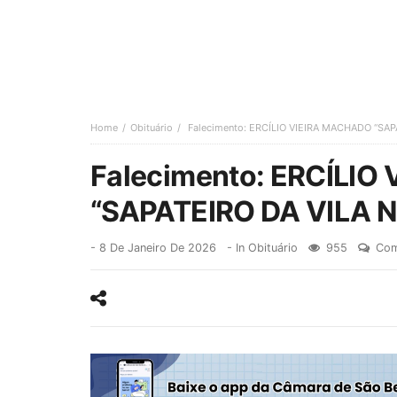
Home
Obituário
Falecimento: ERCÍLIO VIEIRA MACHADO “SAP
Falecimento: ERCÍLI
“SAPATEIRO DA VILA 
-
8 De Janeiro De 2026
- In
Obituário
955
Com