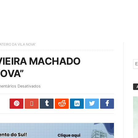
ATEIRO DA VILA NOVA”
O VIEIRA MACHADO
NOVA”
entários Desativados