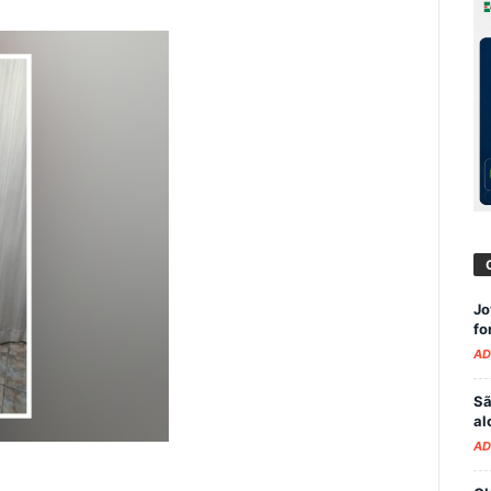
Jo
fo
AD
Sã
al
AD