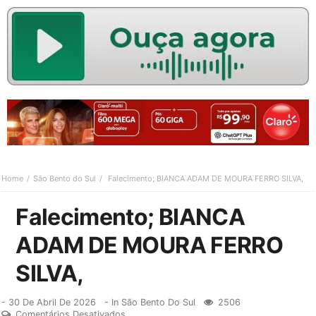
Home
São Bento do Sul
Falecimento; BIANCA ADAM DE MOURA FERRO SILVA,
Falecimento; BIANCA
ADAM DE MOURA FERRO
SILVA,
-
30 De Abril De 2026
- In
São Bento Do Sul
2506
Comentários Desativados