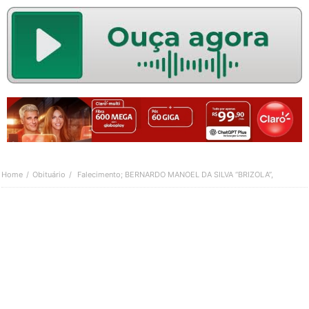
Home
Obituário
Falecimento; BERNARDO MANOEL DA SILVA “BRIZOLA”,