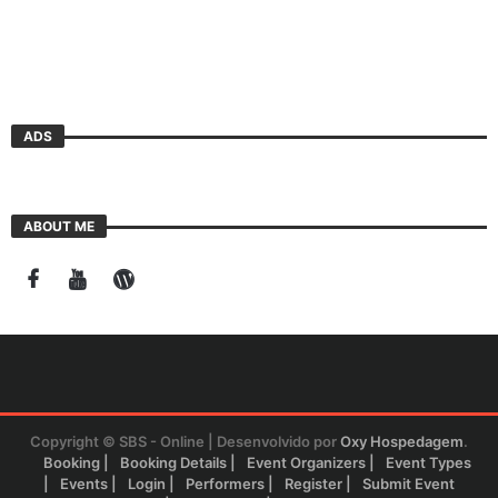
ADS
ABOUT ME
Copyright © SBS - Online | Desenvolvido por
Oxy Hospedagem
.
Booking
Booking Details
Event Organizers
Event Types
Events
Login
Performers
Register
Submit Event