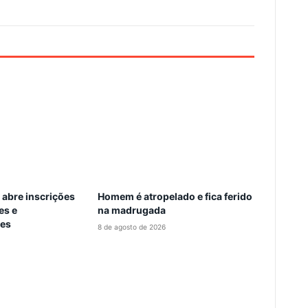
 abre inscrições
Homem é atropelado e fica ferido
es e
na madrugada
es
8 de agosto de 2026