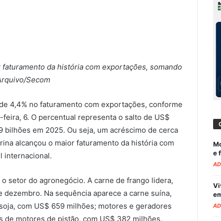
r faturamento da história com exportações, somando
/Arquivo/Secom
a de 4,4% no faturamento com exportações, conforme
feira, 6. O percentual representa o salto de US$
19 bilhões em 2025. Ou seja, um acréscimo de cerca
ina alcançou o maior faturamento da história com
Mo
e 
 internacional.
AD
o setor do agronegócio. A carne de frango lidera,
Vi
e dezembro. Na sequência aparece a carne suína,
em
 soja, com US$ 659 milhões; motores e geradores
AD
as de motores de pistão, com US$ 382 milhões.