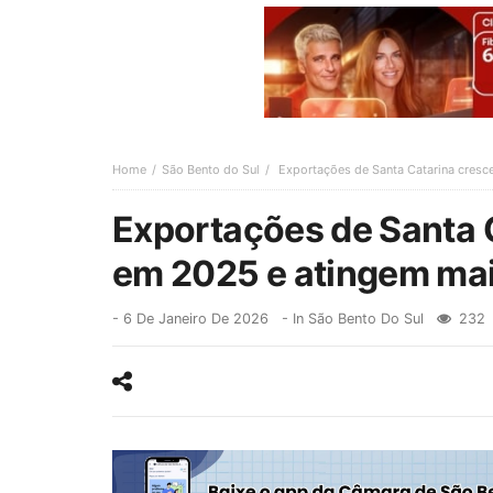
Home
São Bento do Sul
Exportações de Santa Catarina cresc
Exportações de Santa 
em 2025 e atingem maio
-
6 De Janeiro De 2026
- In
São Bento Do Sul
232