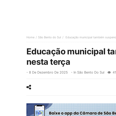
Home
São Bento do Sul
Educação municipal também suspende
Educação municipal t
nesta terça
-
8 De Dezembro De 2025
- In
São Bento Do Sul
41