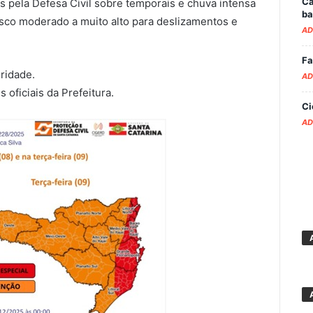
Ca
s pela Defesa Civil sobre temporais e chuva intensa
ba
risco moderado a muito alto para deslizamentos e
AD
Fa
ridade.
AD
 oficiais da Prefeitura.
Ci
AD