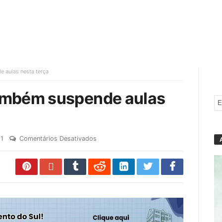
 aulas nesta terça
ambém suspende aulas
1
Comentários Desativados