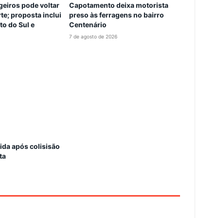
eiros pode voltar
Capotamento deixa motorista
te; proposta inclui
preso às ferragens no bairro
to do Sul e
Centenário
7 de agosto de 2026
erida após colisisão
ta