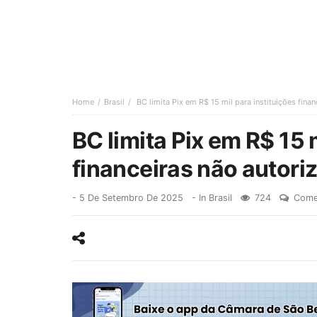
Home
Brasil
BC limita Pix em R$ 15 mil para instituições fina
BC limita Pix em R$ 15 
financeiras não autori
-
5 De Setembro De 2025
- In
Brasil
724
Come