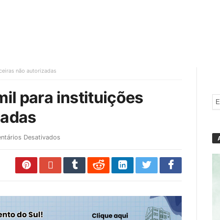
nceiras não autorizadas
mil para instituições
zadas
ntários Desativados