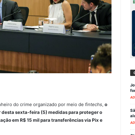
Jo
fo
AD
inheiro do crime organizado por meio de
fintechs
,
o
Sã
r desta sexta-feira (5) medidas para proteger o
al
ação em R$ 15 mil para transferências via Pix e
AD