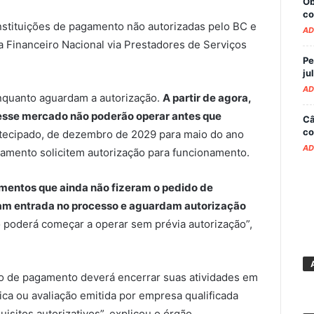
Ob
co
instituições de pagamento não autorizadas pelo BC e
AD
Financeiro Nacional via Prestadores de Serviços
Pe
ju
AD
nquanto aguardam a autorização.
A partir de agora,
esse mercado não poderão operar antes que
Câ
co
ntecipado, de dezembro de 2029 para maio do ano
AD
gamento solicitem autorização para funcionamento.
amentos que ainda não fizeram o pedido de
am entrada no processo e aguardam autorização
poderá começar a operar sem prévia autorização”,
ção de pagamento deverá encerrar suas atividades em
ica ou avaliação emitida por empresa qualificada
sitos autorizativos”, explicou o órgão.