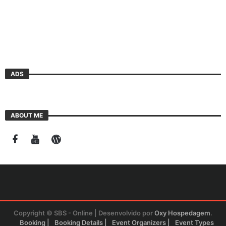
ADS
ABOUT ME
Copyright © SBS - Online | Desenvolvido por
Oxy Hospedagem
.
Booking
Booking Details
Event Organizers
Event Types