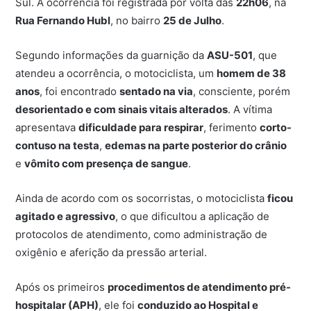
Sul. A ocorrência foi registrada por volta das
22h06
, na
Rua Fernando Hubl
, no bairro
25 de Julho
.
Segundo informações da guarnição da
ASU-501
, que
atendeu a ocorrência, o motociclista, um
homem de 38
anos
, foi encontrado
sentado na via
, consciente, porém
desorientado e com sinais vitais alterados
. A vítima
apresentava
dificuldade para respirar
, ferimento
corto-
contuso na testa
,
edemas na parte posterior do crânio
e
vômito com presença de sangue
.
Ainda de acordo com os socorristas, o motociclista
ficou
agitado e agressivo
, o que dificultou a aplicação de
protocolos de atendimento, como administração de
oxigênio e aferição da pressão arterial.
Após os primeiros
procedimentos de atendimento pré-
hospitalar (APH)
, ele foi
conduzido ao Hospital e