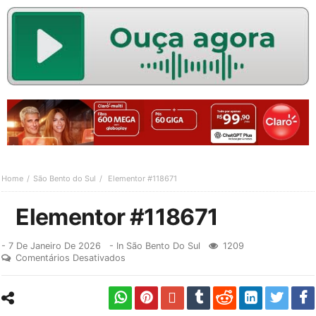
Home
São Bento do Sul
Elementor #118671
Elementor #118671
-
7 De Janeiro De 2026
- In
São Bento Do Sul
1209
Comentários Desativados