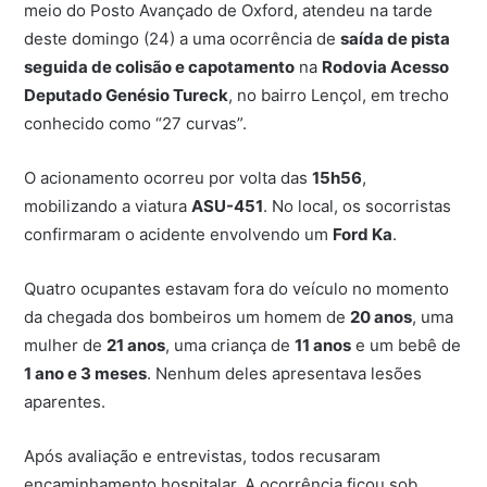
meio do Posto Avançado de Oxford, atendeu na tarde
deste domingo (24) a uma ocorrência de
saída de pista
seguida de colisão e capotamento
na
Rodovia Acesso
Deputado Genésio Tureck
, no bairro Lençol, em trecho
conhecido como “27 curvas”.
O acionamento ocorreu por volta das
15h56
,
mobilizando a viatura
ASU-451
. No local, os socorristas
confirmaram o acidente envolvendo um
Ford Ka
.
Quatro ocupantes estavam fora do veículo no momento
da chegada dos bombeiros um homem de
20 anos
, uma
mulher de
21 anos
, uma criança de
11 anos
e um bebê de
1 ano e 3 meses
. Nenhum deles apresentava lesões
aparentes.
Após avaliação e entrevistas, todos recusaram
encaminhamento hospitalar. A ocorrência ficou sob